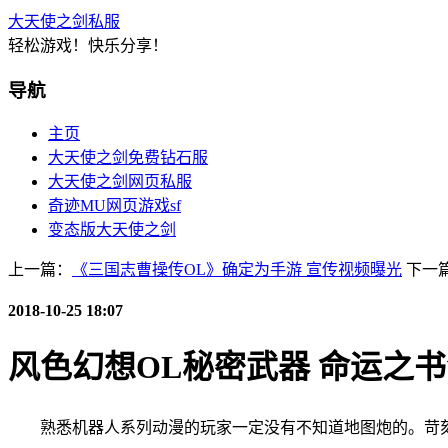
大天使之剑私服
轻松游戏！快乐分享！
导航
主页
大天使之剑免费钻石服
大天使之剑网页私服
奇迹MU网页游戏sf
变态版大天使之剑
上一篇：
《三国志曹操传OL》确定为手游 宣传视频曝光
下一
2018-10-25 18:07
风色幻想OL秘密武器 命运之书
熟悉机器人系列动漫的玩家一定没有不知道地图炮的。苛刻的