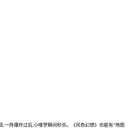
现,一阵爆炸过后,小喽罗瞬间秒杀。《风色幻想》也能有“地图