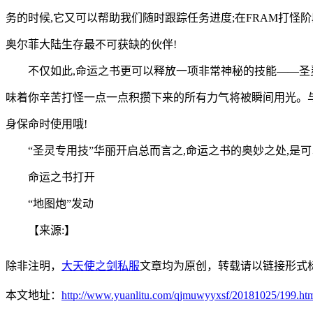
务的时候,它又可以帮助我们随时跟踪任务进度;在FRAM打怪
奥尔菲大陆生存最不可获缺的伙伴!
不仅如此,命运之书更可以释放一项非常神秘的技能——圣
味着你辛苦打怪一点一点积攒下来的所有力气将被瞬间用光。与
身保命时使用哦!
“圣灵专用技”华丽开启总而言之,命运之书的奥妙之处,是
命运之书打开
“地图炮”发动
【来源:】
除非注明，
大天使之剑私服
文章均为原创，转载请以链接形式
本文地址：
http://www.yuanlitu.com/qjmuwyyxsf/20181025/199.ht