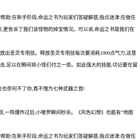
助:在新手阶段,命运之书为玩家们答疑解惑,指点迷津;在做任
点,更告诉了我们该怪物的掉宝情况。可以说,命运之书是我们在
出圣灵专用技。释放圣灵专用技每次要消耗1000点气力,这意
击,足以在瞬间将小怪们付之一炬。如此强大的技能,切记要在留
住也奈何不了你,真不愧为七种武器之首!
现,一阵爆炸过后,小喽罗瞬间秒杀。《风色幻想》也能有“地图
助:在新手阶段,命运之书为玩家们答疑解惑,指点迷津;在做任