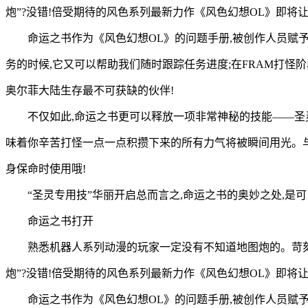
炮”?没错!倍受期待的风色系列最新力作《风色幻想OL》即将
命运之书作为《风色幻想OL》的问题手册,被创作人员赋
务的时候,它又可以帮助我们随时跟踪任务进度;在FRAM打怪
奥尔菲大陆生存最不可获缺的伙伴!
不仅如此,命运之书更可以释放一项非常神秘的技能——圣
味着你辛苦打怪一点一点积攒下来的所有力气将被瞬间用光。与
身保命时使用哦!
“圣灵专用技”华丽开启总而言之,命运之书的奥妙之处,是
命运之书打开
熟悉机器人系列动漫的玩家一定没有不知道地图炮的。苛刻的
炮”?没错!倍受期待的风色系列最新力作《风色幻想OL》即将
命运之书作为《风色幻想OL》的问题手册,被创作人员赋