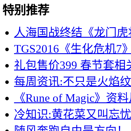
特别推荐
人海国战终结《龙门虎
TGS2016《生化危机
礼包售价399 春节套
每周资讯:不只是火焰纹
《Rune of Magic
冷知识:黄花菜又叫忘
随风奔跑自由是方向！