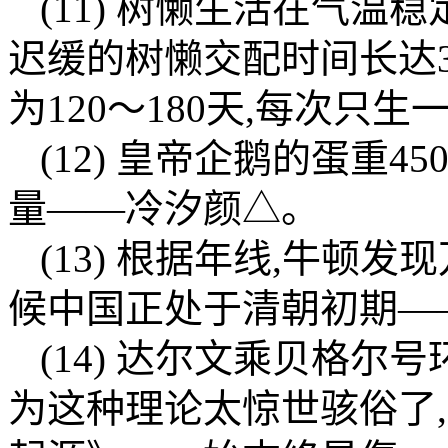
(11) 树懒生活在气温
迟缓的树懒交配时间长达
为120～180天,每次只生一只
(12) 皇帝企鹅的蛋重
量——冷汐颜△。
(13) 根据年线,牛顿
候中国正处于清朝初期—
(14) 达尔文乘贝格尔号
为这种理论太惊世骇俗了,