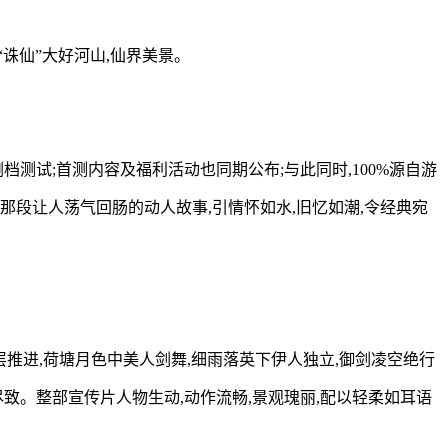
诛仙”大好河山,仙界美景。
测试;首测内容及福利活动也同期公布;与此同时,100%源自游
段让人荡气回肠的动人故事,引情怀如水,旧忆如潮,令经典宛
推进,荷塘月色中美人剑舞,细雨落英下伊人独立,御剑凌空绝行
尽致。整部宣传片人物生动,动作流畅,景观瑰丽,配以轻柔如耳语