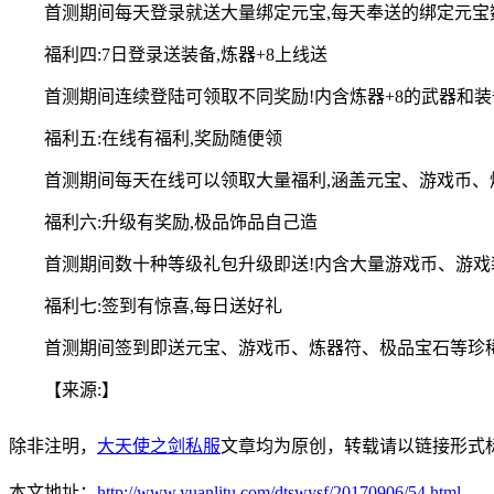
首测期间每天登录就送大量绑定元宝,每天奉送的绑定元宝数
福利四:7日登录送装备,炼器+8上线送
首测期间连续登陆可领取不同奖励!内含炼器+8的武器和装
福利五:在线有福利,奖励随便领
首测期间每天在线可以领取大量福利,涵盖元宝、游戏币、炼
福利六:升级有奖励,极品饰品自己造
首测期间数十种等级礼包升级即送!内含大量游戏币、游戏
福利七:签到有惊喜,每日送好礼
首测期间签到即送元宝、游戏币、炼器符、极品宝石等珍稀
【来源:】
除非注明，
大天使之剑私服
文章均为原创，转载请以链接形式
本文地址：
http://www.yuanlitu.com/dtswysf/20170906/54.html