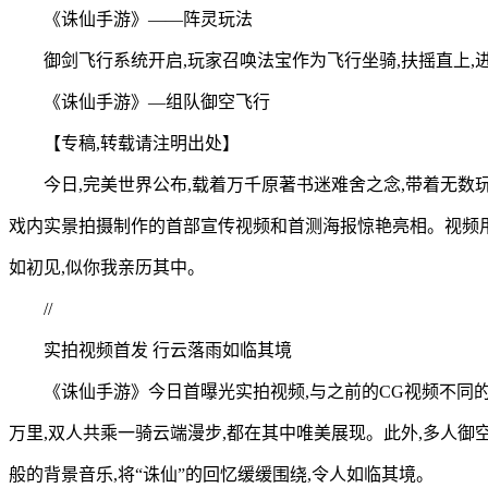
《诛仙手游》——阵灵玩法
御剑飞行系统开启,玩家召唤法宝作为飞行坐骑,扶摇直上,
《诛仙手游》—组队御空飞行
【专稿,转载请注明出处】
今日,完美世界公布,载着万千原著书迷难舍之念,带着无数
戏内实景拍摄制作的首部宣传视频和首测海报惊艳亮相。视频用
如初见,似你我亲历其中。
//
实拍视频首发 行云落雨如临其境
《诛仙手游》今日首曝光实拍视频,与之前的CG视频不同
万里,双人共乘一骑云端漫步,都在其中唯美展现。此外,多人御空
般的背景音乐,将“诛仙”的回忆缓缓围绕,令人如临其境。