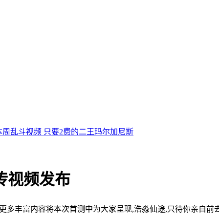
本周乱斗视频 只要2费的二王玛尔加尼斯
传视频发布
有更多丰富内容将本次首测中为大家呈现,浩淼仙途,只待你亲自前去