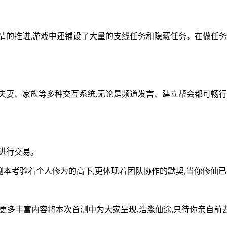
情的推进,游戏中还铺设了大量的支线任务和隐藏任务。在做任务的
夫妻、家族等多种交互系统,无论是频道发言、建立帮会都可畅
进行交易。
些副本考验着个人修为的高下,更体现着团队协作的默契,当你修仙已
有更多丰富内容将本次首测中为大家呈现,浩淼仙途,只待你亲自前去