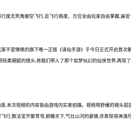
进行度无死角御空飞行,且飞行高度、方位全由玩家自由掌握,遍览“
玩家不变情愫的旗下唯一正版《诛仙手游》于今日正式开启首次删档
轻柔细腻的镜头,将我们带入了那个如梦似幻的仙侠世界,再现了那
的是,本次视频的内容皆由游戏内实景拍摄。视频用舒缓的镜头层层
飞行,数法宝齐聚苍穹,俯瞰天下,气壮山河的豪情,亦表现得淋漓