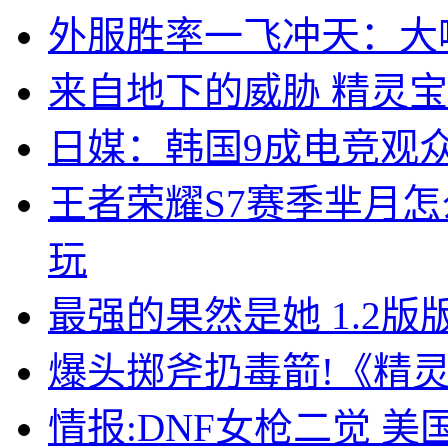
外服胜率一飞冲天：大
来自地下的威胁 精灵
日媒：韩国9成电竞观
王者荣耀S7赛季芈月
玩
最强的果然是她 1.2
爆头掷斧扔毒箭!《精
情报:DNF女枪二觉 美