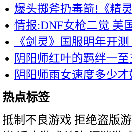
爆头掷斧扔毒箭!《精
情报:DNF女枪二觉 美
《剑灵》国服明年开测
阴阳师红叶的羁绊一至
阴阳师雨女速度多少才
热点标签
抵制不良游戏 拒绝盗版游